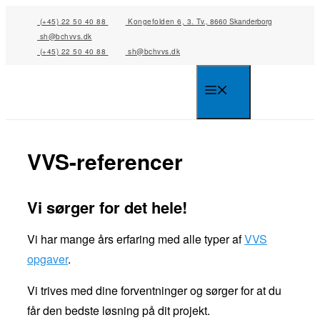
Skip
(+45) 22 50 40 88
Kongefolden 6, 3. Tv., 8660 Skanderborg
to
sh@bchvvs.dk
content
(+45) 22 50 40 88
sh@bchvvs.dk
Menu
VVS-referencer
Vi sørger for det hele!
Vi har mange års erfaring med alle typer af
VVS
opgaver
.
Vi trives med dine forventninger og sørger for at du
får den bedste løsning på dit projekt.